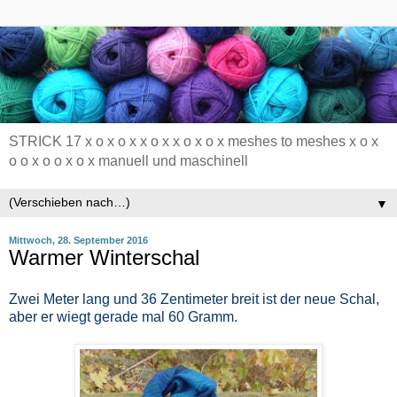
STRICK 17 x o x o x x o x x o x o x meshes to meshes x o x
o o x o o x o x manuell und maschinell
▼
Mittwoch, 28. September 2016
Warmer Winterschal
Zwei Meter lang und 36 Zentimeter breit ist der neue Schal,
aber er wiegt gerade mal 60 Gramm.